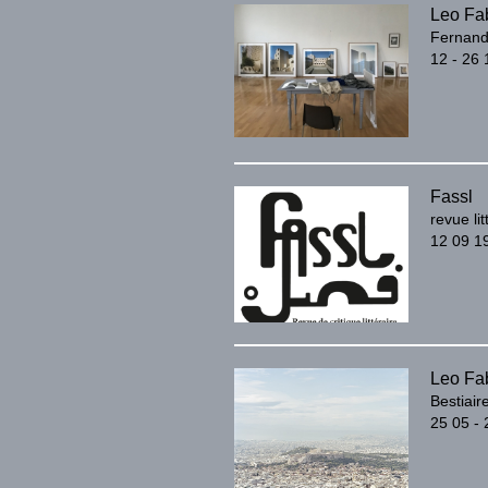
Leo Fab
Fernand 
12 - 26 
Fassl
revue li
12 09 1
Leo Fab
Bestiair
25 05 - 