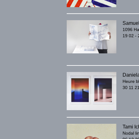
Samuel
1096 Ha
19 02 - 
Daniel
Heure b
30 11 21
Tami Ic
Nodal li