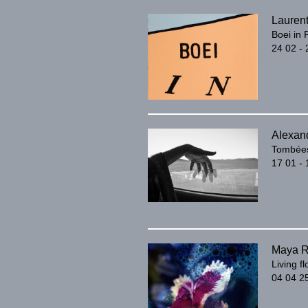
Lauren
Boei in 
24 02 -
Alexan
Tombées
17 01 -
Maya R
Living f
04 04 25