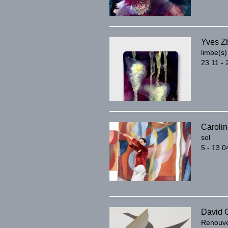
Yves Z
limbe(s)
23 11 -
Caroli
sol
5 - 13 0
David 
Renouve