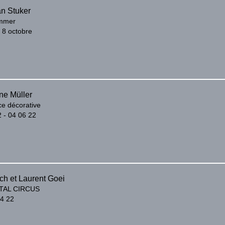
an Stuker
ummer
 8 octobre
ne Müller
e décorative
 - 04 06 22
ch et Laurent Goei
TAL CIRCUS
04 22