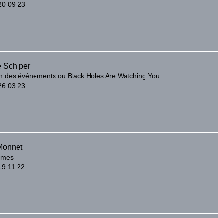
20 09 23
e Schiper
on des événements ou Black Holes Are Watching You
26 03 23
Monnet
mmes
19 11 22