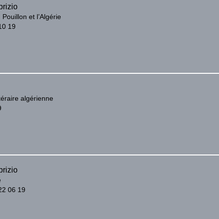
rizio
Pouillon et l’Algérie
10 19
ttéraire algérienne
9
rizio
e
22 06 19