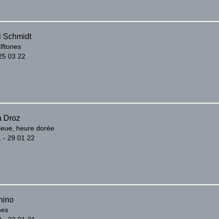
 Schmidt
lftones
25 03 22
a Droz
leue, heure dorée
 - 29 01 22
hino
nes