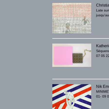
Christi
Late s
jusqu'au
Katheri
Séquenc
07 05 22
Nik Em
MINIME
01- 09 