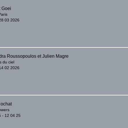
t Goei
Paris
 28 03 2026
dra Roussopoulos et Julien Magre
 du ciel
 14 02 2026
ochat
lowers
 - 12 04 25