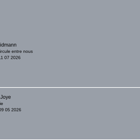
Widmann
ircule entre nous
11 07 2026
 Joye
ie
 09 05 2026