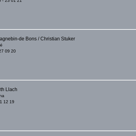
 - 23 01 21
agnebin-de Bons / Christian Stuker
sé
27 09 20
th Llach
nna
21 12 19