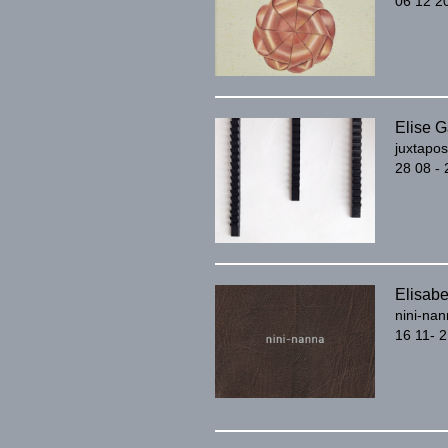
06 12 20
Elise G
juxtapo
28 08 - 
Elisabe
nini-na
16 11- 