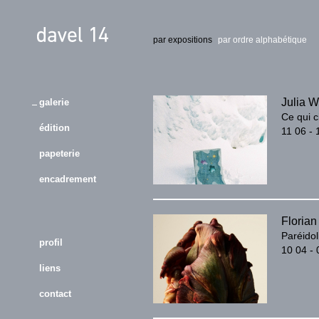
par expositions
par ordre alphabétique
Julia 
galerie
Ce qui c
édition
11 06 - 
papeterie
encadrement
Florian
Paréidol
profil
10 04 -
liens
contact