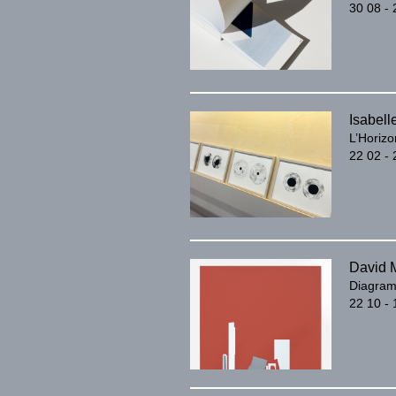
30 08 - 
Isabell
L’Horiz
22 02 - 
David 
Diagra
22 10 - 